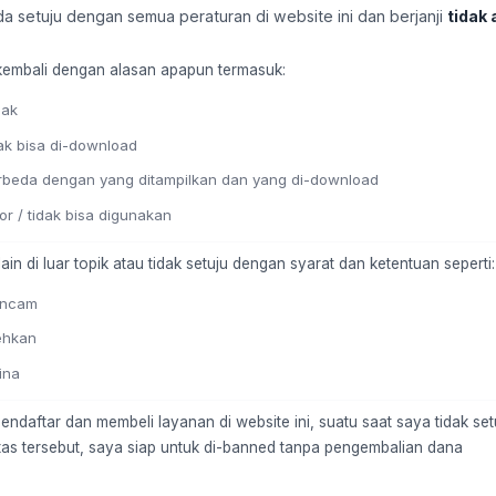
 setuju dengan semua peraturan di website ini dan berjanji
tidak
kembali dengan alasan apapun termasuk:
sak
dak bisa di-download
erbeda dengan yang ditampilkan dan yang di-download
ror / tidak bisa digunakan
n di luar topik atau tidak setuju dengan syarat dan ketentuan seperti:
ncam
ehkan
ina
endaftar dan membeli layanan di website ini, suatu saat saya tidak se
tas tersebut, saya siap untuk di-banned tanpa pengembalian dana