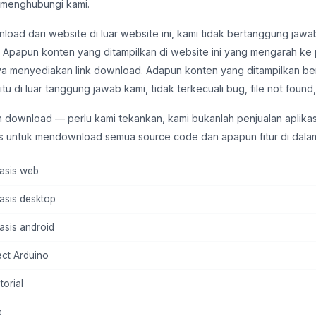
menghubungi kami.
nload dari website di luar website ini, kami tidak bertanggung ja
k. Apapun konten yang ditampilkan di website ini yang mengarah ke
a menyediakan link download. Adapun konten yang ditampilkan be
u di luar tanggung jawab kami, tidak terkecuali bug, file not found,
 download — perlu kami tekankan, kami bukanlah penjualan aplika
 untuk mendownload semua source code dan apapun fitur di dalam 
asis web
asis desktop
asis android
ct Arduino
torial
e