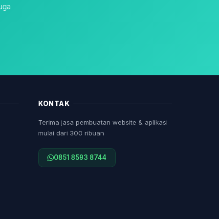
juga
KONTAK
Terima jasa pembuatan website & aplikasi
mulai dari 300 ribuan
0851 8593 8744