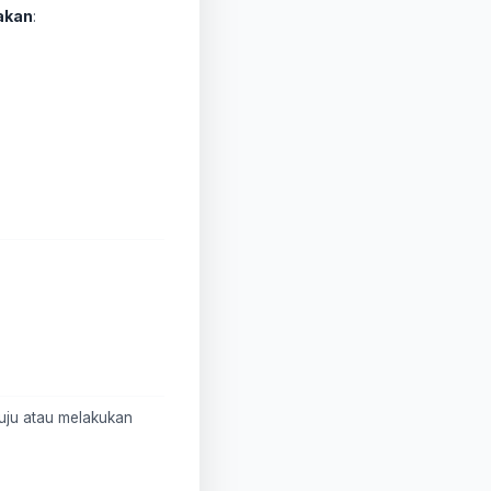
 akan
:
tuju atau melakukan