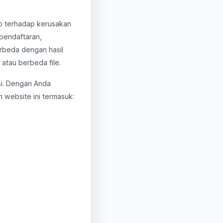
wab terhadap kerusakan
 pendaftaran,
rbeda dengan hasil
 atau berbeda file.
si. Dengan Anda
website ini termasuk: