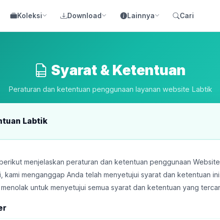
Koleksi
Download
Lainnya
Cari
Syarat & Ketentuan
Peraturan dan ketentuan penggunaan layanan website Labtik
ntuan Labtik
berikut menjelaskan peraturan dan ketentuan penggunaan Website 
, kami menganggap Anda telah menyetujui syarat dan ketentuan ini.
menolak untuk menyetujui semua syarat dan ketentuan yang tercant
er