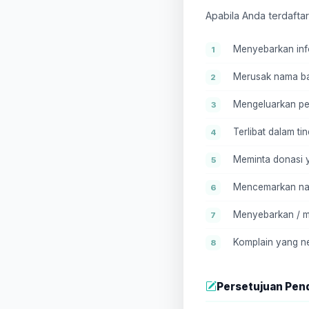
Apabila Anda terdaft
Menyebarkan info
Merusak nama ba
Mengeluarkan pe
Terlibat dalam t
Meminta donasi y
Mencemarkan nam
Menyebarkan / men
Komplain yang neg
Persetujuan Pen