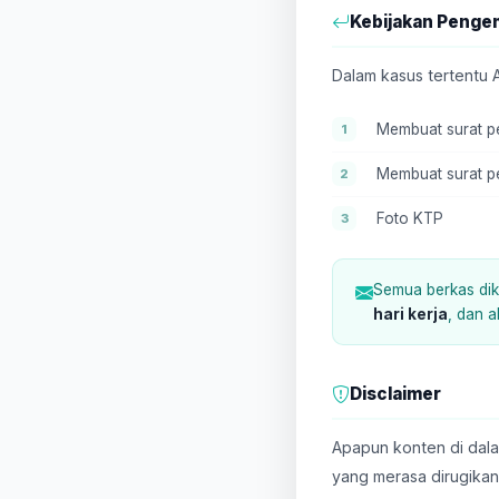
Kebijakan Penge
Dalam kasus tertentu 
Membuat surat p
Membuat surat pe
Foto KTP
Semua berkas diki
hari kerja
, dan a
Disclaimer
Apapun konten di dala
yang merasa dirugikan