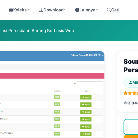
e
Koleksi
Download
Lainnya
Cari
asi Persediaan Barang Berbasis Web
Sour
Pers
M
3,04