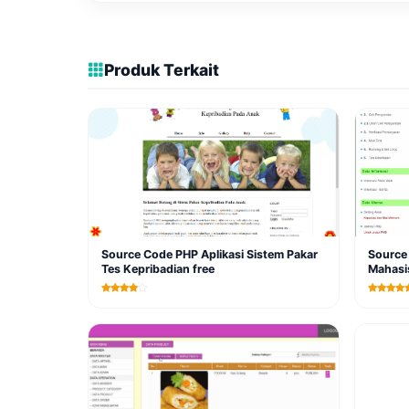
Produk Terkait
Source Code PHP Aplikasi Sistem Pakar
Source
Tes Kepribadian free
Mahasi