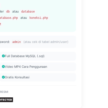
lder
atau
db
database
atau
atabase.php
koneksi.php
t
sword:
(atau cek di tabel admin/user)
admin
Full Database MySQL (.sql)
Video MP4 Cara Penggunaan
Gratis Konsultasi
 RESMI