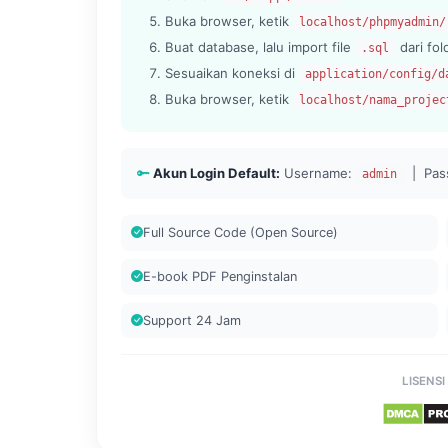
Buka browser, ketik
localhost/phpmyadmin/
Buat database, lalu import file
dari fo
.sql
Sesuaikan koneksi di
application/config/d
Buka browser, ketik
localhost/nama_projec
Akun Login Default:
Username:
| Pas
admin
Full Source Code (Open Source)
E-book PDF Penginstalan
Support 24 Jam
LISENSI