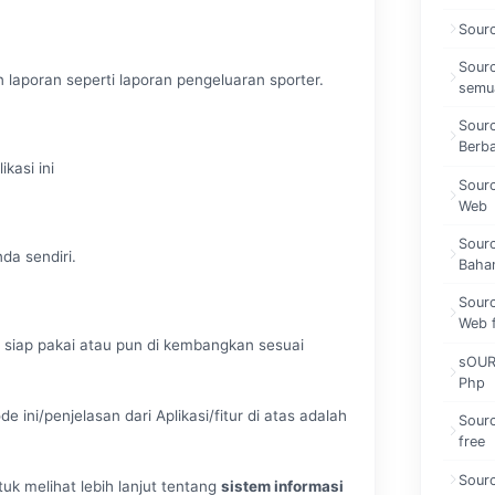
Sour
Sourc
poran seperti laporan pengeluaran sporter.
semua
Sour
Berb
asi ini
Sour
Web
Sour
 sendiri.
Bahan
Sour
Web 
ap pakai atau pun di kembangkan sesuai
sOUR
Php
 ini/penjelasan dari Aplikasi/fitur di atas adalah
Sour
free
Sourc
tuk melihat lebih lanjut tentang
sistem informasi