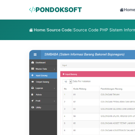
PONDOKSOFT
Hom
Home
/
Source Code
/
Source Code PHP Sistem Inform