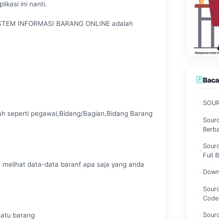
kasi ini nanti.
 SISTEM INFORMASI BARANG ONLINE adalah
Baca
SOUR
eperti pegawai,Bidang/Bagian,Bidang Barang
Sourc
Berb
Sourc
Full 
hat data-data baranf apa saja yang anda
Downl
Sourc
Codei
Sour
tu barang