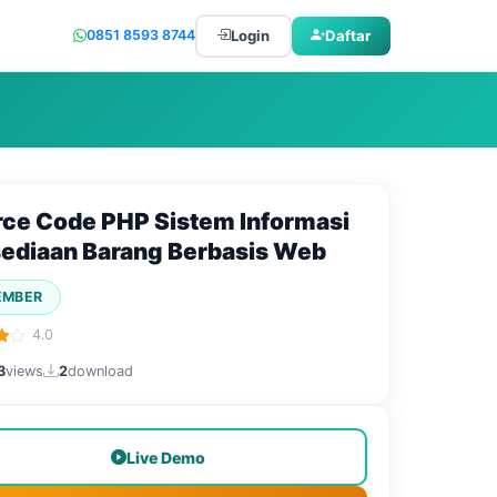
Login
Daftar
0851 8593 8744
ce Code PHP Sistem Informasi
ediaan Barang Berbasis Web
EMBER
4.0
3
views
2
download
Live Demo