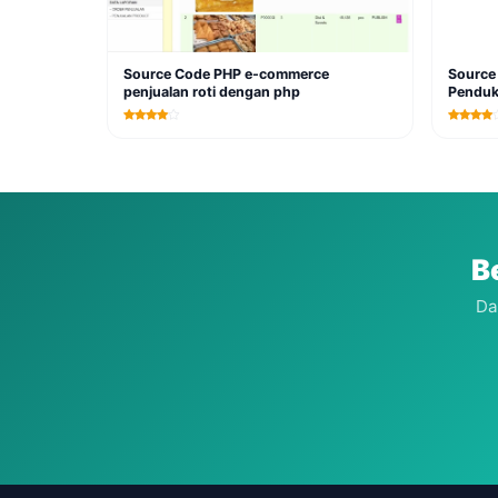
Source Code PHP e-commerce
Source 
penjualan roti dengan php
Penduk
Assocat
B
Da