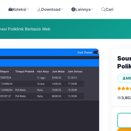
e
Koleksi
Download
Lainnya
Cari
si Poliklinik Berbasis Web
Sour
Poli
M
3,80