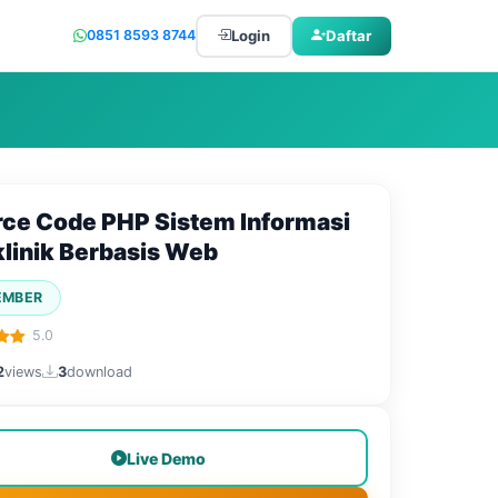
Login
Daftar
0851 8593 8744
ce Code PHP Sistem Informasi
klinik Berbasis Web
EMBER
5.0
2
views
3
download
Live Demo