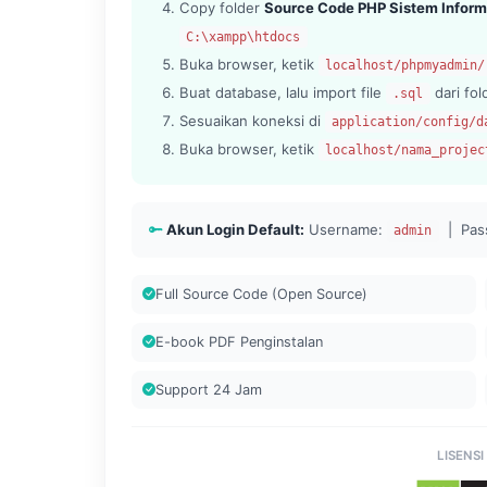
Copy folder
Source Code PHP Sistem Informa
C:\xampp\htdocs
Buka browser, ketik
localhost/phpmyadmin/
Buat database, lalu import file
dari fo
.sql
Sesuaikan koneksi di
application/config/d
Buka browser, ketik
localhost/nama_projec
Akun Login Default:
Username:
| Pas
admin
Full Source Code (Open Source)
E-book PDF Penginstalan
Support 24 Jam
LISENSI