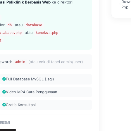
Down
si Poliklinik Berbasis Web
ke direktori
Php
lder
atau
db
database
atau
atabase.php
koneksi.php
t
sword:
(atau cek di tabel admin/user)
admin
Full Database MySQL (.sql)
Video MP4 Cara Penggunaan
Gratis Konsultasi
 RESMI