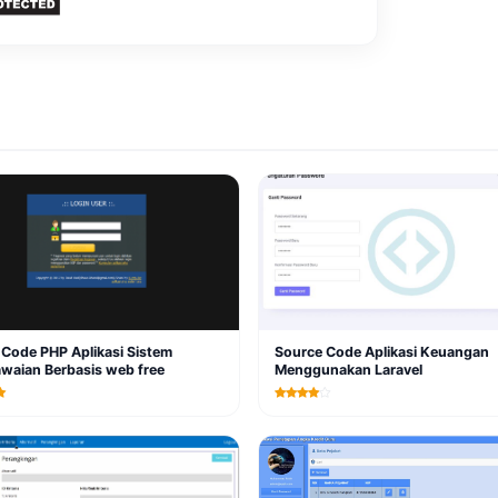
Code PHP Aplikasi Sistem
Source Code Aplikasi Keuangan
waian Berbasis web free
Menggunakan Laravel