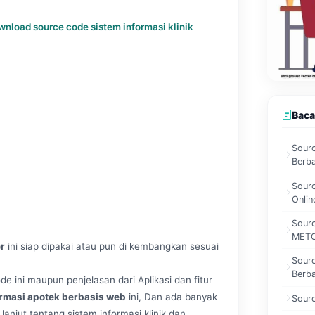
wnload source code sistem informasi klinik
Baca
Sourc
Berba
Sourc
Onlin
Sour
MET
er
ini siap dipakai atau pun di kembangkan sesuai
Sourc
Berb
e ini maupun penjelasan dari Aplikasi dan fitur
ormasi apotek berbasis web
ini, Dan ada banyak
Sourc
 lanjut tentang sistem informasi klinik dan