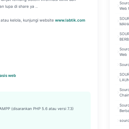
Sourc
n lupa di share ya ..
Web 
SOUR
atau kelola, kunjungi website
www.labtik.com
MAHA
SOUR
BERB
Sourc
Web
Sourc
SOUR
basis web
LAUN
Sour
Chain
Sourc
MPP (disarankan PHP 5.6 atau versi 7.3)
Berba
sourc