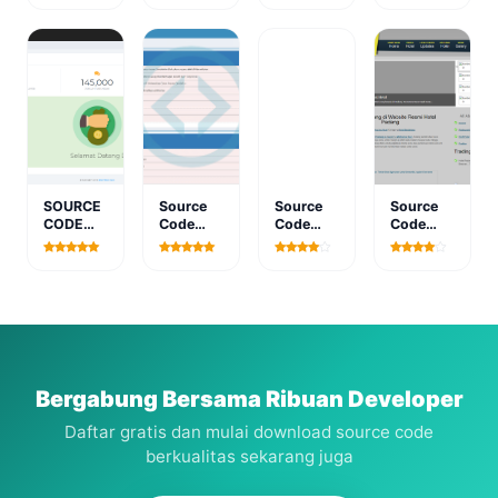
Perpus
Penggajian
Penilaian
Algoritma
Sederhana
dan
Kinerja
Dijkstra
Berbasis
Absensi
Karyawan
Dengan
Web free
Karyawan
Berbasis
Php
Web
SOURCE
Source
Source
Source
CODE
Code
Code
Code
PHP
Sistem
PHP
PHP
APLIKASI
Informasi
Sistem
Website
TABUNGAN
Kuesioner
Pendukung
Pemasaran
BERBASIS
Keputusan
Hotel
WEB
Penempatan
Padang
Tugas
free
Metode
SAW
Bergabung Bersama Ribuan Developer
Daftar gratis dan mulai download source code
berkualitas sekarang juga