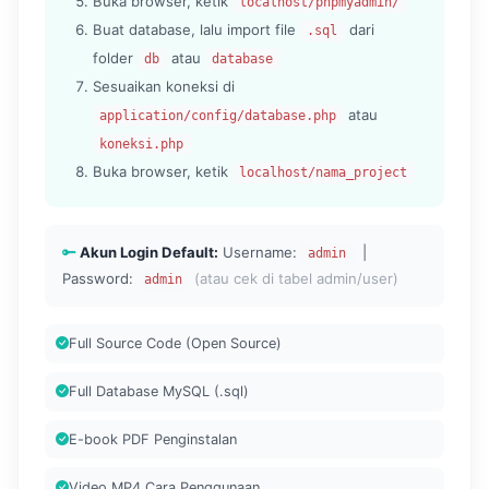
Buka browser, ketik
localhost/phpmyadmin/
Buat database, lalu import file
dari
.sql
folder
atau
db
database
Sesuaikan koneksi di
atau
application/config/database.php
koneksi.php
Buka browser, ketik
localhost/nama_project
Akun Login Default:
Username:
|
admin
Password:
(atau cek di tabel admin/user)
admin
Full Source Code (Open Source)
Full Database MySQL (.sql)
E-book PDF Penginstalan
Video MP4 Cara Penggunaan