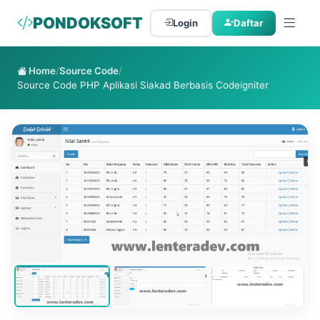
PONDOKSOFT
Login
Daftar
Home
/
Source Code
/
Source Code PHP Aplikasi Siakad Berbasis Codeigniter