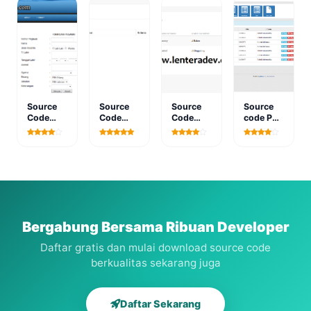
Penjualan
Codeiginter
Rumah
Sepatu
Sakit
Online
Berbasis
free
Web
Source
Source
Source
Source
Code
Code
Code
code PHP
PHP
PHP
php
Aplikasi
Sistem
Aplikasi
Aplikasi
Sederhana
Informasi
Penentuan
Karyawan
Untuk
Pegawai
Karyawan
Penjualan
Ujian
Sederhana
Terbaik
Berbasis
Online
Dengan
Berbasis
Codeigniter
Berbasis
PHP &
Web
Web free
MYSQL
free
Bergabung Bersama Ribuan Developer
Daftar gratis dan mulai download source code
berkualitas sekarang juga
Daftar Sekarang