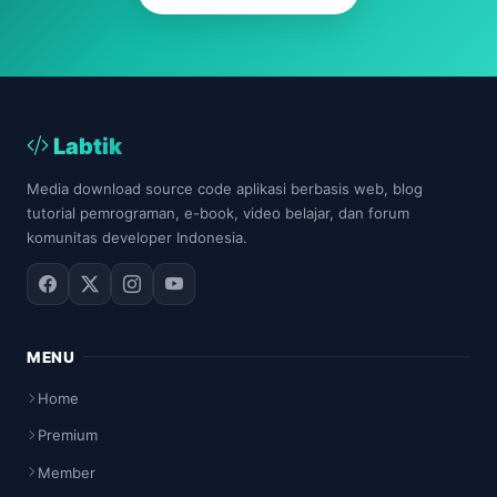
Labtik
Media download source code aplikasi berbasis web, blog
tutorial pemrograman, e-book, video belajar, dan forum
komunitas developer Indonesia.
MENU
Home
Premium
Member