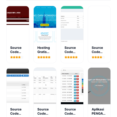
Source
Hosting
Source
Source
Code
Gratis
Code
Code
PHP
Terbaik
PHP
PHP
Sistem
Sistem
Aplikasi
Informasi
Informasi
Laundry
Geografis
Pembayaran
Berbasis
Lokasi
Spp
Web
Smp &
Berbasis
Mtsn
Web
Source
Source
Source
Aplikasi
Code
Code
Code
PENGADUAN