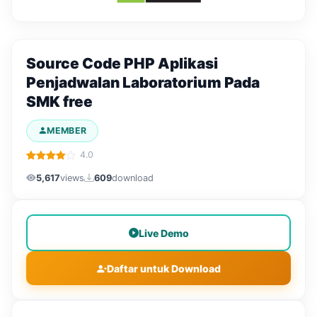
Source Code PHP Aplikasi
Penjadwalan Laboratorium Pada
SMK free
MEMBER
4.0
5,617
views
609
download
Live Demo
Daftar untuk Download