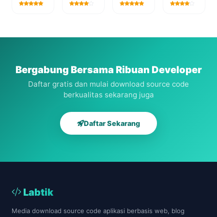
Aplikasi
PHP
PHP
Masyarakat
Sistem
Aplikasi
Aplikasi
Laravel
Penggajian
Tiket Bus
Sistem
dan
Berbasis
Pakar
Absensi
Codeiginter
Diagnosa
Karyawan
Penyakit
Dengan
Php
Bergabung Bersama Ribuan Developer
Daftar gratis dan mulai download source code
berkualitas sekarang juga
Daftar Sekarang
Labtik
Media download source code aplikasi berbasis web, blog