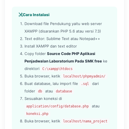
Cara Instalasi
Download file Pendukung yaitu web server
XAMPP (disarankan PHP 5.6 atau versi 7.3)
Text editor: Sublime Text atau Notepad++
Install XAMPP dan text editor
Copy folder
Source Code PHP Aplikasi
Penjadwalan Laboratorium Pada SMK free
ke
direktori
C:\xampp\htdocs
Buka browser, ketik
localhost/phpmyadmin/
Buat database, lalu import file
dari
.sql
folder
atau
db
database
Sesuaikan koneksi di
atau
application/config/database.php
koneksi.php
Buka browser, ketik
localhost/nama_project