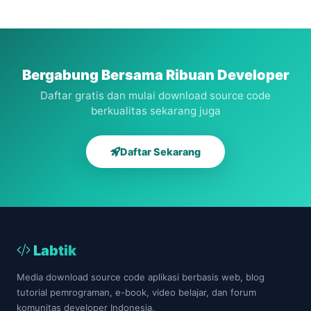
Master
Metode
Berbasis
Krdeit
Berbasis
SAW
Web
Guru
Php
Menentukan
Berbasis
Mysql
Karyawan
Web
Terbaik
free
Bergabung Bersama Ribuan Developer
Daftar gratis dan mulai download source code
berkualitas sekarang juga
Daftar Sekarang
Labtik
Media download source code aplikasi berbasis web, blog
tutorial pemrograman, e-book, video belajar, dan forum
komunitas developer Indonesia.