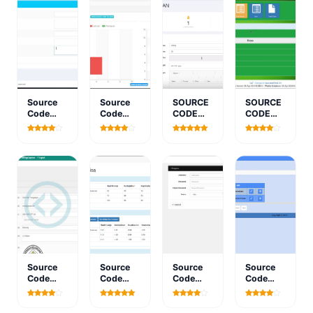
Source
Source
SOURCE
SOURCE
Code
Code
CODE
CODE
PHP
PHP
PHP
PHP
Aplikasi
Sistem
APLIKASI
SIMULASI
Inventory
Informasi
KASIR
UJIAN
Barang
Pusat
PENCUCIAN
ONLINE
Berbasis
Data
MOTOR
DENGAN
Web
Desa(SIPUDES)
DAN
CODEIGNITER
Dengan
Dengan
MOBIL
Php &
Framework
BERBASIS
MySql
CodeIgniter
WEB V.1
free
Source
Source
Source
Source
Code
Code
Code
Code
Aplikasi
PHP
PHP
PHP
Absensi
Aplikasi
Aplikasi
Aplikasi
Siswa
SPK
Inventory
Angka