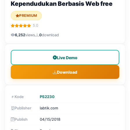
Kependudukan Berbasis Web free
PREMIUM
5.0
6,252
views
0
download
Live Demo
Download
Kode
PS2230
Publisher
labtik.com
Publish
04/15/2018