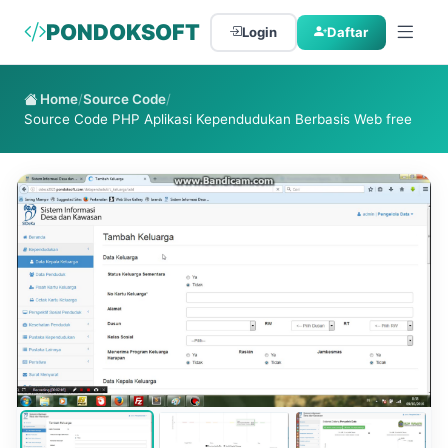
PONDOKSOFT
Login
Daftar
Home
/
Source Code
/
Source Code PHP Aplikasi Kependudukan Berbasis Web free