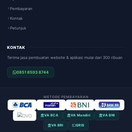
Pembayaran
Kontak
Petunjuk
KONTAK
Terima jasa pembuatan website & aplikasi mulai dari 300 ribuan
0851 8593 8744
METODE PEMBAYARAN
VA BCA
VA Mandiri
VA BNI
VA BRI
QRIS