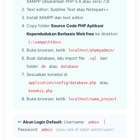
XAMPP (disarankan PHP 5.6 atau versi 7.3)
Text editor: Sublime Text atau Notepad++
Install XAMPP dan text editor
Copy folder
Source Code PHP Aplikasi
Kependudukan Berbasis Web free
ke direktori
C:\xampp\htdocs
Buka browser, ketik
localhost/phpmyadmin/
Buat database, lalu import file
dari
.sql
folder
atau
db
database
Sesuaikan koneksi di
atau
application/config/database.php
koneksi.php
Buka browser, ketik
localhost/nama_project
Akun Login Default:
Username:
|
admin
Password:
(atau cek di tabel admin/user)
admin