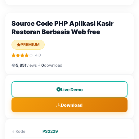
Source Code PHP Aplikasi Kasir
Restoran Berbasis Web free
PREMIUM
4.0
5,851
views
0
download
Live Demo
Download
Kode
PS2229