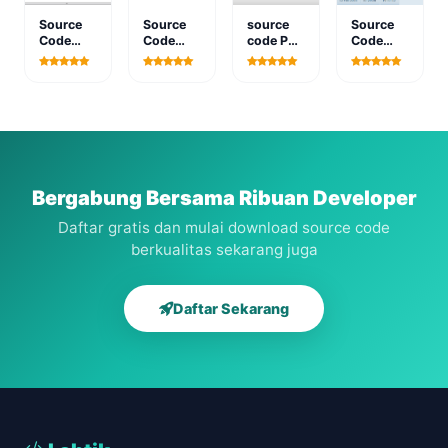
Source
Source
source
Source
Code
Code
code PHP
Code
PHP
Sistem
aplikasi
PHP
Aplikasi
MyDosen
booking
Aplikasi
PPDB
Blended
lapangan
Fitnes
Berbasis
Learning
futsal
Berbasis
CodeIgniter
berbasis
Php dan
3.0 free
web
MySql
Bergabung Bersama Ribuan Developer
Daftar gratis dan mulai download source code
berkualitas sekarang juga
Daftar Sekarang