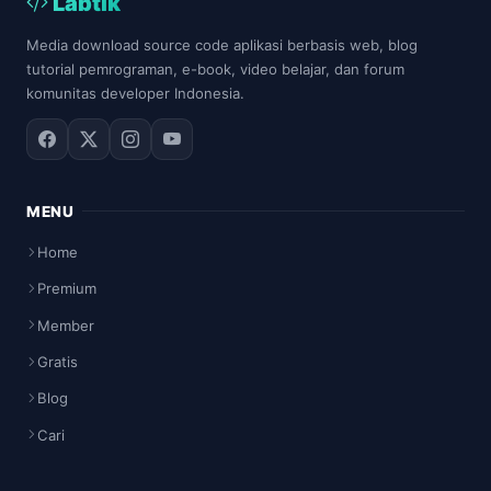
Labtik
Media download source code aplikasi berbasis web, blog
tutorial pemrograman, e-book, video belajar, dan forum
komunitas developer Indonesia.
MENU
Home
Premium
Member
Gratis
Blog
Cari