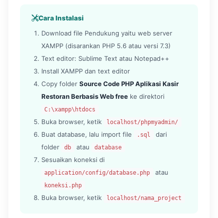
Cara Instalasi
Download file Pendukung yaitu web server
XAMPP (disarankan PHP 5.6 atau versi 7.3)
Text editor: Sublime Text atau Notepad++
Install XAMPP dan text editor
Copy folder
Source Code PHP Aplikasi Kasir
Restoran Berbasis Web free
ke direktori
C:\xampp\htdocs
Buka browser, ketik
localhost/phpmyadmin/
Buat database, lalu import file
dari
.sql
folder
atau
db
database
Sesuaikan koneksi di
atau
application/config/database.php
koneksi.php
Buka browser, ketik
localhost/nama_project