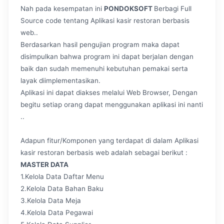
Nah pada kesempatan ini
PONDOKSOFT
Berbagi Full
Source code tentang Aplikasi kasir restoran berbasis
web..
Berdasarkan hasil pengujian program maka dapat
disimpulkan bahwa program ini dapat berjalan dengan
baik dan sudah memenuhi kebutuhan pemakai serta
layak diimplementasikan.
Aplikasi ini dapat diakses melalui Web Browser, Dengan
begitu setiap orang dapat menggunakan aplikasi ini nanti
..
Adapun fitur/Komponen yang terdapat di dalam Aplikasi
kasir restoran berbasis web adalah sebagai berikut :
MASTER DATA
1.Kelola Data Daftar Menu
2.Kelola Data Bahan Baku
3.Kelola Data Meja
4.Kelola Data Pegawai