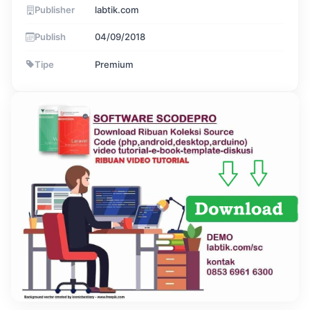
Publisher
labtik.com
Publish
04/09/2018
Tipe
Premium