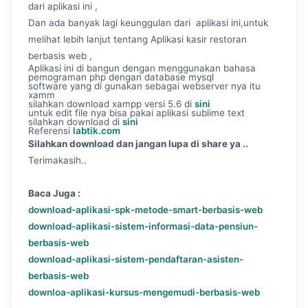
dari aplikasi ini ,
Dan ada banyak lagi keunggulan dari aplikasi ini,untuk
melihat lebih lanjut tentang Aplikasi kasir restoran
berbasis web ,
Aplikasi ini di bangun dengan menggunakan bahasa
pemograman php dengan database mysql
software yang di gunakan sebagai webserver nya itu
xamm
silahkan download xampp versi 5.6 di
sini
untuk edit file nya bisa pakai aplikasi sublime text
silahkan download di
sini
Referensi
labtik.com
Silahkan download dan jangan lupa di share ya ..
Terimakasih..
Baca Juga :
download-aplikasi-spk-metode-smart-berbasis-web
download-aplikasi-sistem-informasi-data-pensiun-
berbasis-web
download-aplikasi-sistem-pendaftaran-asisten-
berbasis-web
downloa-aplikasi-kursus-mengemudi-berbasis-web