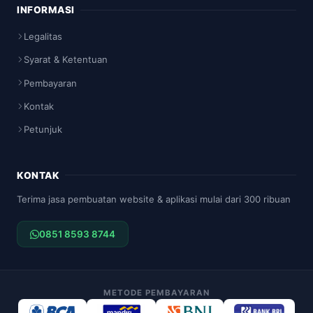
INFORMASI
Legalitas
Syarat & Ketentuan
Pembayaran
Kontak
Petunjuk
KONTAK
Terima jasa pembuatan website & aplikasi mulai dari 300 ribuan
0851 8593 8744
METODE PEMBAYARAN