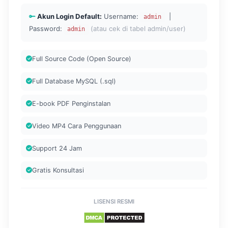
Akun Login Default:
Username:
|
admin
Password:
(atau cek di tabel admin/user)
admin
Full Source Code (Open Source)
Full Database MySQL (.sql)
E-book PDF Penginstalan
Video MP4 Cara Penggunaan
Support 24 Jam
Gratis Konsultasi
LISENSI RESMI