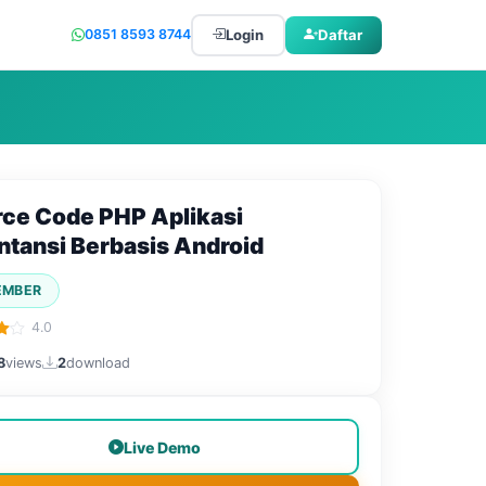
Login
Daftar
0851 8593 8744
ce Code PHP Aplikasi
tansi Berbasis Android
EMBER
4.0
8
views
2
download
Live Demo