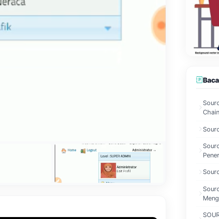
Baca
Sour
Chain
Sourc
Sour
Pene
Sour
Sour
Meng
SOUR