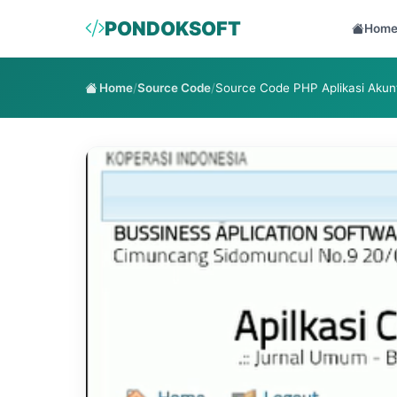
PONDOKSOFT
Hom
Home
/
Source Code
/
Source Code PHP Aplikasi Akunt