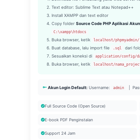
Text editor: Sublime Text atau Notepad++
Install XAMPP dan text editor
Copy folder
Source Code PHP Aplikasi Akun
C:\xampp\htdocs
Buka browser, ketik
localhost/phpmyadmin/
Buat database, lalu import file
dari fo
.sql
Sesuaikan koneksi di
application/config/d
Buka browser, ketik
localhost/nama_projec
Akun Login Default:
Username:
| Pas
admin
Full Source Code (Open Source)
E-book PDF Penginstalan
Support 24 Jam