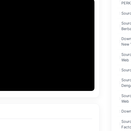
PERK
Sourc
Sour
Berb
Down
New 
Sourc
Web
Sourc
Sourc
Denga
Sourc
Web
Down
Sourc
Facto