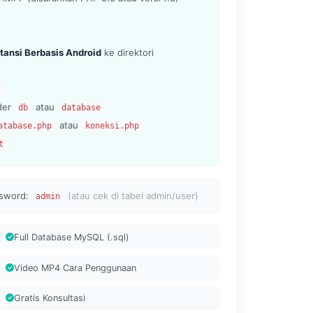
tansi Berbasis Android
ke direktori
lder
atau
db
database
atau
atabase.php
koneksi.php
t
sword:
(atau cek di tabel admin/user)
admin
Full Database MySQL (.sql)
Video MP4 Cara Penggunaan
Gratis Konsultasi