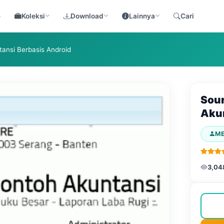
e
Koleksi
Download
Lainnya
Cari
ansi Berbasis Android
Sour
Akun
M
3,04