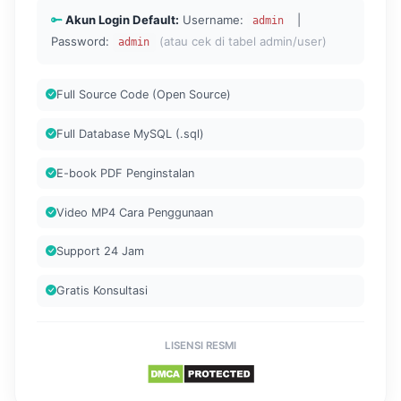
Akun Login Default:
Username:
|
admin
Password:
(atau cek di tabel admin/user)
admin
Full Source Code (Open Source)
Full Database MySQL (.sql)
E-book PDF Penginstalan
Video MP4 Cara Penggunaan
Support 24 Jam
Gratis Konsultasi
LISENSI RESMI