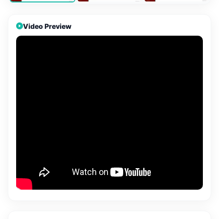
Video Preview