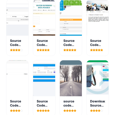
Source
Source
Source
Source
Code
Code
Code
Code
PHP
PHP
PHP
PHP
Sistem
Aplikasi
Aplikasi
Website
Informasi
Sistem
Siakad
E Career
Pegawai
Informasi
Berbasis
(web_info_lowk
Dengan
Data
Web Dan
free
Php
Pensiun
Ajax free
Berbasis
Web free
Source
Source
source
Download
Code
Code
code
Source
PHP
PHP
stok
Code
Aplikasi
Aplikasi
barang
Toko