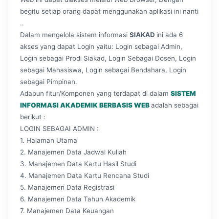
begitu setiap orang dapat menggunakan aplikasi ini nanti
..
Dalam mengelola sistem informasi
SIAKAD
ini ada 6
akses yang dapat Login yaitu: Login sebagai Admin,
Login sebagai Prodi Siakad, Login Sebagai Dosen, Login
sebagai Mahasiswa, Login sebagai Bendahara, Login
sebagai Pimpinan.
Adapun fitur/Komponen yang terdapat di dalam
SISTEM
INFORMASI AKADEMIK BERBASIS WEB
adalah sebagai
berikut :
LOGIN SEBAGAI ADMIN :
1. Halaman Utama
2. Manajemen Data Jadwal Kuliah
3. Manajemen Data Kartu Hasil Studi
4. Manajemen Data Kartu Rencana Studi
5. Manajemen Data Registrasi
6. Manajemen Data Tahun Akademik
7. Manajemen Data Keuangan