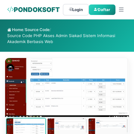
PONDOKSOFT
Login
Daftar
Home
/
Source Code
/
Source Code PHP Akses Admin Siakad Sistem Informasi
Akademik Berbasis Web