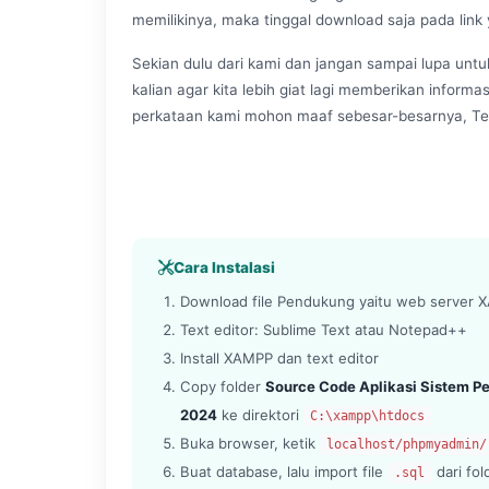
memilikinya, maka tinggal download saja pada link
Sekian dulu dari kami dan jangan sampai lupa untu
kalian agar kita lebih giat lagi memberikan informa
perkataan kami mohon maaf sebesar-besarnya, Te
Cara Instalasi
Download file Pendukung yaitu web server XA
Text editor: Sublime Text atau Notepad++
Install XAMPP dan text editor
Copy folder
Source Code Aplikasi Sistem 
2024
ke direktori
C:\xampp\htdocs
Buka browser, ketik
localhost/phpmyadmin/
Buat database, lalu import file
dari fo
.sql