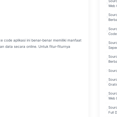
Sour
Web 
Sourc
Berb
Sourc
CodeI
e code aplikasi ini benar-benar memiliki manfaat
Sour
n data secara online. Untuk fitur-fiturnya
Sepe
Sourc
Berba
Sour
Sour
Grati
Sour
Web 
Sour
Full 