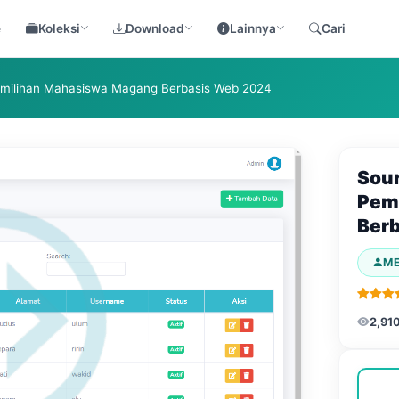
e
Koleksi
Download
Lainnya
Cari
Pemilihan Mahasiswa Magang Berbasis Web 2024
Sour
Pem
Ber
M
2,91