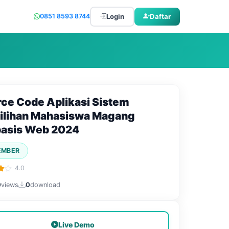
Login
Daftar
0851 8593 8744
ce Code Aplikasi Sistem
ilihan Mahasiswa Magang
basis Web 2024
EMBER
4.0
0
views
0
download
Live Demo