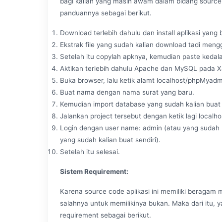
bagi kalian yang masih awam dalam bidang source
panduannya sebagai berikut.
Download terlebih dahulu dan install aplikasi yan
Ekstrak file yang sudah kalian download tadi men
Setelah itu copylah apknya, kemudian paste kedal
Aktikan terlebih dahulu Apache dan MySQL pada 
Buka browser, lalu ketik alamt localhost/phpMyadm
Buat nama dengan nama surat yang baru.
Kemudian import database yang sudah kalian buat
Jalankan project tersebut dengan ketik lagi localhos
Login dengan user name: admin (atau yang sudah k
yang sudah kalian buat sendiri).
Setelah itu selesai.
Sistem Requirement:
Karena source code aplikasi ini memiliki beragam 
salahnya untuk memilikinya bukan. Maka dari itu, y
requirement sebagai berikut.