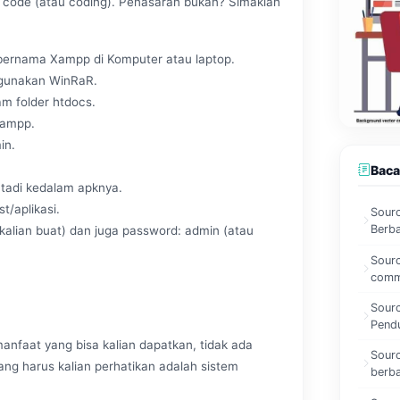
 code (atau coding). Penasaran bukan? Simaklah
g bernama Xampp di Komputer atau laptop.
ggunakan WinRaR.
am folder htdocs.
Xampp.
in.
Baca
 tadi kedalam apknya.
t/aplikasi.
Sourc
Berb
alian buat) dan juga password: admin (atau
Sourc
comm
Sour
Pend
manfaat yang bisa kalian dapatkan, tidak ada
Sourc
ang harus kalian perhatikan adalah sistem
berba