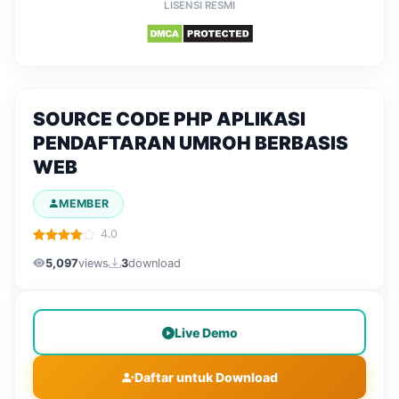
LISENSI RESMI
SOURCE CODE PHP APLIKASI
PENDAFTARAN UMROH BERBASIS
WEB
MEMBER
4.0
5,097
views
3
download
Live Demo
Daftar untuk Download