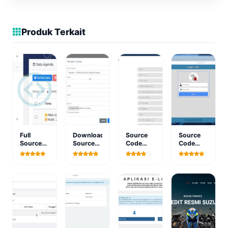
Produk Terkait
Full
Download
Source
Source
Source
Source
Code
Code
Code
Code
PHP
PHP
Website
Aplikasi
Aplikasi
Aplikasi
Pemerintah
Penggalangan
Simpan
Point Of
(CMS
Dana
Pinjam
Sale
DATAGOE
Lavarel 8
Berbasis
(Program
Tema
Web
Kasir)
PLUS 3)
Berbasis
Web free