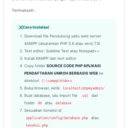
Terimakasih..
Cara Instalasi
Download file Pendukung yaitu web server
XAMPP (disarankan PHP 5.6 atau versi 7.3)
Text editor: Sublime Text atau Notepad++
Install XAMPP dan text editor
Copy folder
SOURCE CODE PHP APLIKASI
PENDAFTARAN UMROH BERBASIS WEB
ke
direktori
C:\xampp\htdocs
Buka browser, ketik
localhost/phpmyadmin/
Buat database, lalu import file
dari
.sql
folder
atau
db
database
Sesuaikan koneksi di
atau
application/config/database.php
koneksi.php