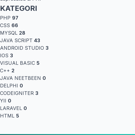
KATEGORI
PHP
97
CSS
66
MYSQL
28
JAVA SCRIPT
43
ANDROID STUDIO
3
IOS
3
VISUAL BASIC
5
C++
2
JAVA NEETBEEN
0
DELPHI
0
CODEIGNITER
3
YII
0
LARAVEL
0
HTML
5